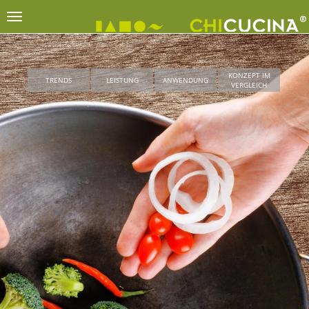
KONZEPT IM
TRENDS
LEISTUNG
ANWENDUNG
VERGLEICH